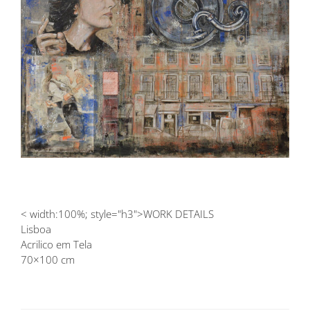
Image
< width:100%; style="h3">WORK DETAILS
Lisboa
Acrilico em Tela
70×100 cm